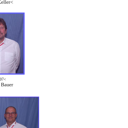
eller<
07<
 Bauer