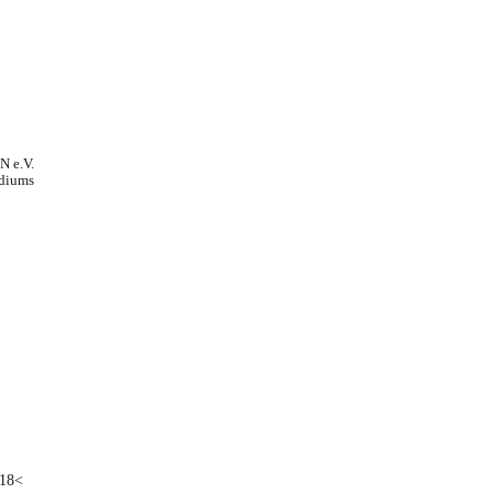
N e.V.
idiums
18<